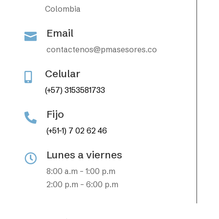
Colombia
Email

contactenos@pmasesores.co
Celular

(+57) 3153581733
Fijo

(+51-1) 7 02 62 46
Lunes a viernes

8:00 a.m – 1:00 p.m
2:00 p.m – 6:00 p.m